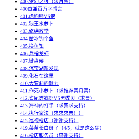
400.梦幻之狼（求月票）
400章兼百万字感言
401.虎豹熊VS狼
402.狼王水萝卜
403.修缮教堂
404.凿冰钓个鱼
405.换鱼饵
406.兵指龙虾
407.键盘候
408.沉宝湖新发现
409.化石在这里
410.大萝莉的魅力
411.作死小萝卜（求推荐票月票）
412.雀尾螳螂虾VS黑蝶贝（求票）
413.海神的打手（求票求支持）
414.执行家法（求求求票！）
415.巡视枪店（谢谢支持）
419.菜苗长白斑了（4/5，就是这么猛）
416.枪店服务员（感谢支持）