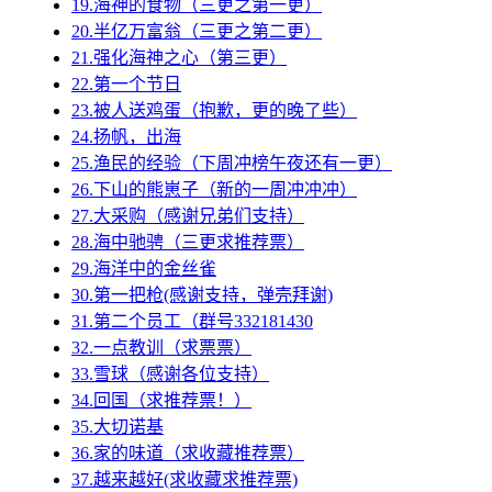
19.海神的食物（三更之第一更）
20.半亿万富翁（三更之第二更）
21.强化海神之心（第三更）
22.第一个节日
23.被人送鸡蛋（抱歉，更的晚了些）
24.扬帆，出海
25.渔民的经验（下周冲榜午夜还有一更）
26.下山的熊崽子（新的一周冲冲冲）
27.大采购（感谢兄弟们支持）
28.海中驰骋（三更求推荐票）
29.海洋中的金丝雀
30.第一把枪(感谢支持，弹壳拜谢)
31.第二个员工（群号332181430
32.一点教训（求票票）
33.雪球（感谢各位支持）
34.回国（求推荐票！）
35.大切诺基
36.家的味道（求收藏推荐票）
37.越来越好(求收藏求推荐票)