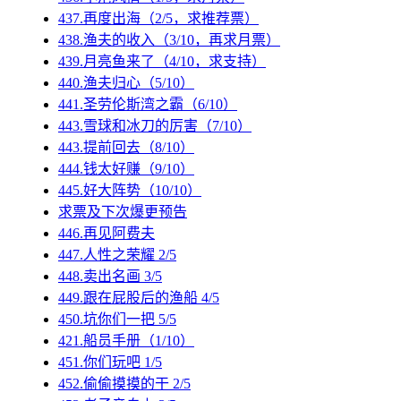
437.再度出海（2/5，求推荐票）
438.渔夫的收入（3/10，再求月票）
439.月亮鱼来了（4/10，求支持）
440.渔夫归心（5/10）
441.圣劳伦斯湾之霸（6/10）
443.雪球和冰刀的厉害（7/10）
443.提前回去（8/10）
444.钱太好赚（9/10）
445.好大阵势（10/10）
求票及下次爆更预告
446.再见阿费夫
447.人性之荣耀 2/5
448.卖出名画 3/5
449.跟在屁股后的渔船 4/5
450.坑你们一把 5/5
421.船员手册（1/10）
451.你们玩吧 1/5
452.偷偷摸摸的干 2/5