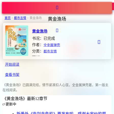
热度1681
首页
>
都市言情
>
黄金渔场
黄金渔场
黄金渔场
书况：已完成
作者：
全金属弹壳
分类：
都市言情
更新：2024-12-10 12:35:01
开始阅读
查看书架
《黄金渔场》已圆满完结，情节紧凑扣人心弦，全金属弹壳著，第一版主
在线阅读。
《黄金渔场》最新12章节
更新中
新番外《告别岛危机》要发布啦，感谢大家伙的厚