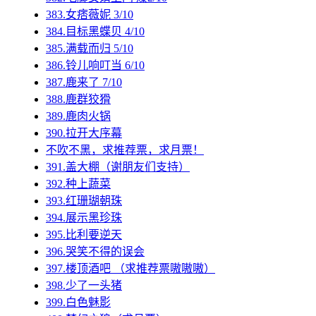
383.女痞薇妮 3/10
384.目标黑蝶贝 4/10
385.满载而归 5/10
386.铃儿响叮当 6/10
387.鹿来了 7/10
388.鹿群狡猾
389.鹿肉火锅
390.拉开大序幕
不吹不黑，求推荐票，求月票！
391.盖大棚（谢朋友们支持）
392.种上蔬菜
393.红珊瑚朝珠
394.展示黑珍珠
395.比利要逆天
396.哭笑不得的误会
397.楼顶酒吧 （求推荐票嗷嗷嗷）
398.少了一头猪
399.白色魅影