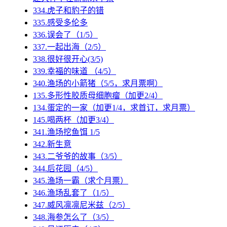
334.虎子和豹子的错
335.感受多伦多
336.误会了（1/5）
337.一起出海（2/5）
338.很好很开心(3/5)
339.幸福的味道 （4/5）
340.渔场的小箭猪（5/5，求月票啊）
135.多形性胶质母细胞瘤（加更2/4）
134.蛋定的一家（加更1/4，求首订，求月票）
145.喝两杯（加更3/4）
341.渔场挖鱼饵 1/5
342.新生意
343.二爷爷的故事（3/5）
344.后花园（4/5）
345.渔场一霸（求个月票）
346.渔场乱套了（1/5）
347.威风凛凛尼米兹（2/5）
348.海参怎么了（3/5）