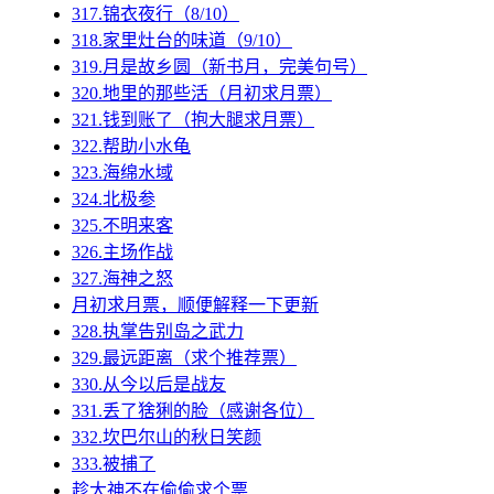
317.锦衣夜行（8/10）
318.家里灶台的味道（9/10）
319.月是故乡圆（新书月，完美句号）
320.地里的那些活（月初求月票）
321.钱到账了（抱大腿求月票）
322.帮助小水龟
323.海绵水域
324.北极参
325.不明来客
326.主场作战
327.海神之怒
月初求月票，顺便解释一下更新
328.执掌告别岛之武力
329.最远距离（求个推荐票）
330.从今以后是战友
331.丢了猞猁的脸（感谢各位）
332.坎巴尔山的秋日笑颜
333.被捕了
趁大神不在偷偷求个票