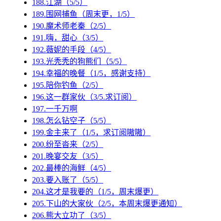
188.江湖（5/5）
189.围网捕鱼（周末更，1/5）
190.魔术师老秦（2/5）
191.嗨，甜心（3/5）
192.薇妮的手段（4/5）
193.光秃秃的狗熊们（5/5）
194.幸福的晚餐（1/5，感谢支持）
195.陪你钓鱼（2/5）
196.这一群家伙（3/5.求订阅）
197.一千万啊
198.怎么钻空子（5/5）
199.金主来了（1/5，求订阅嗷嗷）
200.纷至沓来（2/5）
201.晚宴交友（3/5）
202.最棒的海鲜（4/5）
203.要入账了（5/5）
204.这才是我要的（1/5，周末爆更）
205.下山的大家伙（2/5，本周末爆更通知）
206.熊大立功了（3/5）