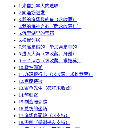
1.来自加拿大的遗嘱
2.向渔场进发
3.我的渔场我的鱼（求收藏）
4.我的海神之心（跪求收藏！）
5.沉宝湖里的宝箱
6.松鼠邻居
7.梵高是假的，毕加索是真的
8.进入大海（求收藏，拜谢）
9.三个消息（求收藏、求推荐）
10.救护珊瑚
11.办理银行卡（求收藏、求推荐票）
12.百废待兴
13.鲨鱼先生（疯狂求收藏）
14.熬糖浆
15.制造珊瑚礁
16.总统的坐骑
17.渔场真面貌（求支持）
18.尖叫（感谢书友支持）