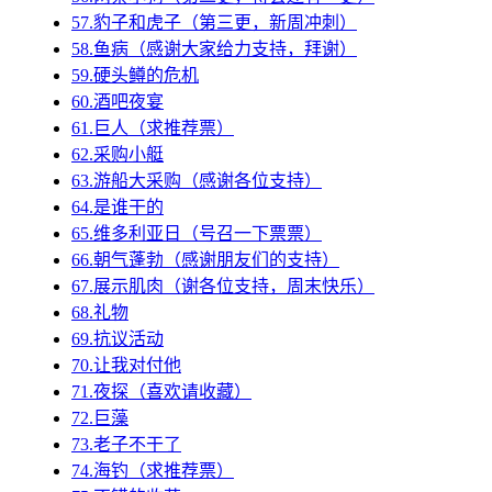
57.豹子和虎子（第三更，新周冲刺）
58.鱼病（感谢大家给力支持，拜谢）
59.硬头鳟的危机
60.酒吧夜宴
61.巨人（求推荐票）
62.采购小艇
63.游船大采购（感谢各位支持）
64.是谁干的
65.维多利亚日（号召一下票票）
66.朝气蓬勃（感谢朋友们的支持）
67.展示肌肉（谢各位支持，周末快乐）
68.礼物
69.抗议活动
70.让我对付他
71.夜探（喜欢请收藏）
72.巨藻
73.老子不干了
74.海钓（求推荐票）