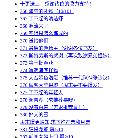
十更送上，感谢诸位的鼎力支持！
366.海鸟的礼物（10/10）
367.了不起的清洁虾
368.寒流来了
369.空姐是怎么炼成的
370.送给他们
371.最后的渔场主（谢谢各位书友）
372.斯特劳斯的感谢（再次致谢兄弟姐妹）
373.第一批渔获
374.遭遇海底怪物
375.大战鲨鱼潜艇（推荐一代球神张铁汉）
376.做客大苹果城（周末要不要爆发）
377.了不起的年轻人
378.沥青湖（求推荐票噢）
379.没有白来（苦求推荐票！）
380.好大的雪
周末爆更通知,求下推荐票和月票
381.狂投龙虾 爆1/10
382.毛脚女婿上门 爆2/10