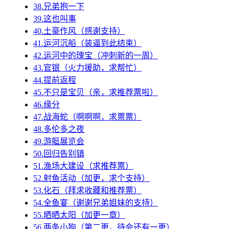
38.兄弟抱一下
39.这也叫事
40.土豪作风（感谢支持）
41.运河沉船（装逼到此结束）
42.运河中的瑰宝（冲刺新的一周）
43.官银（火力援助，求帮忙）
44.提前返程
45.不只是宝贝（亲，求推荐票啦）
46.缘分
47.战海蛇（啊啊啊，求票票）
48.多伦多之夜
49.游艇展览会
50.回归告别镇
51.渔场大建设（求推荐票）
52.射鱼活动（加更，求个支持）
53.化石（拜求收藏和推荐票）
54.全鱼宴（谢谢兄弟姐妹的支持）
55.晒晒太阳（加更一章）
56.两条小狗（第二更，待会还有一更）