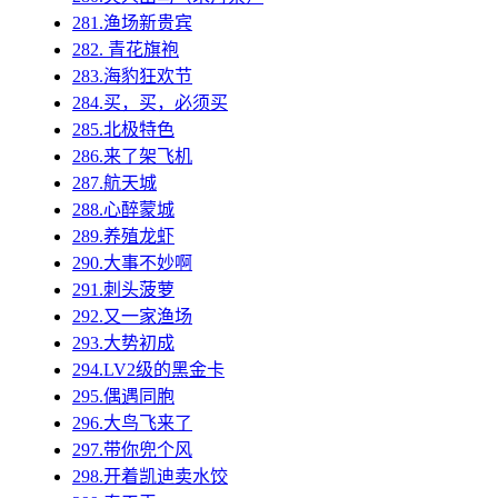
281.渔场新贵宾
282. 青花旗袍
283.海豹狂欢节
284.买，买，必须买
285.北极特色
286.来了架飞机
287.航天城
288.心醉蒙城
289.养殖龙虾
290.大事不妙啊
291.刺头菠萝
292.又一家渔场
293.大势初成
294.LV2级的黑金卡
295.偶遇同胞
296.大鸟飞来了
297.带你兜个风
298.开着凯迪卖水饺