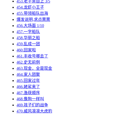
453.老子亲自上 3/5
454.龙虾小王子
455.带领船队出海
爆发说明,求点票票
456.大场面 1/10
457.一字船队
458.华丽之船
459.乱成一团
460.回家啦
461.丰收号哪去了
462.史无前例
463.现金，全是现金
464.家人团聚
465.回家过年
466.姥鲨来了
467.渔获顺序
468.像狗一样叫
469.孩子们的战争
470.威风凛凛大虎豹