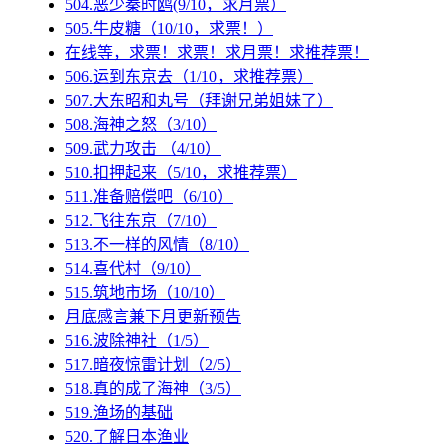
504.恶少秦时鸥(9/10，求月票）
505.牛皮糖（10/10，求票！）
在线等，求票！求票！求月票！求推荐票！
506.运到东京去（1/10，求推荐票）
507.大东昭和丸号（拜谢兄弟姐妹了）
508.海神之怒（3/10）
509.武力攻击 （4/10）
510.扣押起来（5/10，求推荐票）
511.准备赔偿吧（6/10）
512.飞往东京（7/10）
513.不一样的风情（8/10）
514.喜代村（9/10）
515.筑地市场（10/10）
月底感言兼下月更新预告
516.波除神社（1/5）
517.暗夜惊雷计划（2/5）
518.真的成了海神（3/5）
519.渔场的基础
520.了解日本渔业