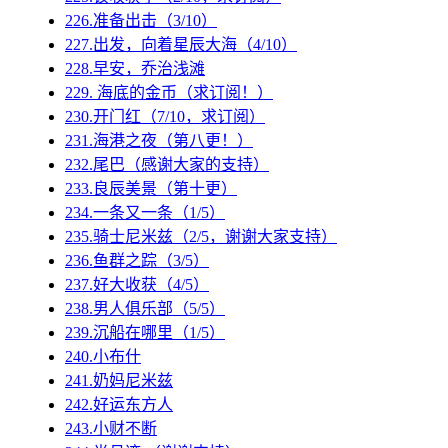
226.准备出击（3/10）
227.出发，向着星辰大海（4/10）
228.早安，乔治浅滩
229. 海底的金币（求订阅！）
230.开门红（7/10，求订阅）
231.海港之夜（第八更！）
232.尾巴（感谢大家的支持）
233.良辰美景（第十更）
234.一条又一条（1/5）
235.骑士尼米兹（2/5，谢谢大家支持）
236.鱼群之踪（3/5）
237.好大收获（4/5）
238.男人俱乐部（5/5）
239.沉船在哪里（1/5）
240.小布什
241.奶妈尼米兹
242.好运东方人
243.小财不断