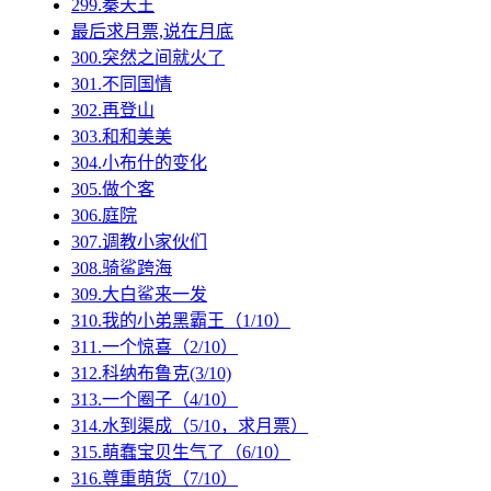
299.秦天王
最后求月票,说在月底
300.突然之间就火了
301.不同国情
302.再登山
303.和和美美
304.小布什的变化
305.做个客
306.庭院
307.调教小家伙们
308.骑鲨跨海
309.大白鲨来一发
310.我的小弟黑霸王（1/10）
311.一个惊喜（2/10）
312.科纳布鲁克(3/10)
313.一个圈子（4/10）
314.水到渠成（5/10，求月票）
315.萌蠢宝贝生气了（6/10）
316.尊重萌货（7/10）