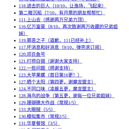
118.进击的巨人（10/10，让渔场，飞起来）
第二艘沉船（7/10，有月票的朋友帮帮忙）
111.上山去（感谢两万兄弟力顶）
116.亿万富豪（8/10，再次致谢两万收藏的兄弟姐
妹）
119.罪恶之子（道歉，111已经补上）
117.坏消息和好消息（9/10，弹壳求订阅）
120.邓氏鱼号
121.打捞白银（谢谢大家支持）
122.一些问题（感谢支持）
123.大苹果螺（首日第16更！）
127.晒个太阳（第四更，谢魔龙盟主）
124.不同口味（凌晨五更，魔龙盟主）
128.海鸟的战争（第五更，谢每一位兄弟姐妹）
129.珊瑚礁大作战（常规1/5）
133.大眼贼（5/5）
130.模拟集市（常规2/5）
131.华夏餐馆（3/5）