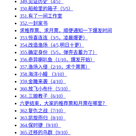
349.见证历史（4/5）
350.船舱里的箱子（5/5）
351.有了一间工作室
352.一封家书
求推荐票、求月票，顺便通知一下爆发时间
353.惊喜连连（3/5，凌晨爆更）
354.改造渔场（4/5,明日十更）
355.确定身份（5/5，弹壳去蓄力了）
356.奇异喇叭鱼（1/10，爆发开始）
357.渔场入侵（2/10，求个票票）
358.海洋小鳗 （3/10）
359.金雕来袭（4/10）
360.放飞小布什（5/10）
361.三娘教子（6/10）
六更结束，大家的推荐票和月票在哪里？
362.复仇之战（7/10）
363.凯旋而归（8/10）
364.保时捷（9/10）
365.迁移的鸟群（9/10）