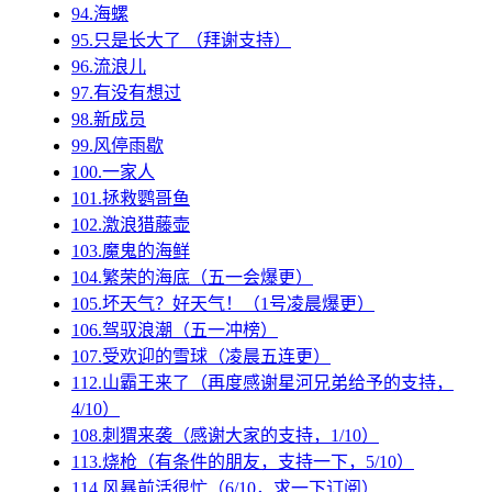
94.海螺
95.只是长大了 （拜谢支持）
96.流浪儿
97.有没有想过
98.新成员
99.风停雨歇
100.一家人
101.拯救鹦哥鱼
102.激浪猎藤壶
103.魔鬼的海鲜
104.繁荣的海底（五一会爆更）
105.坏天气？好天气！（1号凌晨爆更）
106.驾驭浪潮（五一冲榜）
107.受欢迎的雪球（凌晨五连更）
112.山霸王来了（再度感谢星河兄弟给予的支持，
4/10）
108.刺猬来袭（感谢大家的支持，1/10）
113.烧枪（有条件的朋友，支持一下，5/10）
114.风暴前活很忙（6/10，求一下订阅）