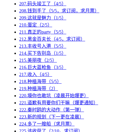
207.码头竣工了（4/5）
208.钱到手了（5/5，求订阅，求月票）
209.这就是魅力（1/5）
210.蛋定（2/5）
211.真正的party（5/5）
212.黑金百夫长（4/5，求订阅）
213.丰收号入港（5/5）
214.买下告别岛（1/5）
215.美丽夜（2/5）
216.巨大蓝枪鱼（3/5）
217.收入（4/5）
218.种植海带（5/5）
219.种植海带（2）
220.壕你也敢坑（凌晨开始爆更）
221.道歉有用要你们干嘛（爆更通知）
222.秦时鸥的大动作（第一弹）
223.新的规划（下一更在凌晨）
224.多了一艘船（求月票）
225.该收获了（2/10，求订阅）