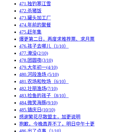
471.独钓寒江雪
472.杀猪饭
473.罐头加工厂
474.年前的聚餐
475.赶年集
爆更第二日，再度求推荐票、求月票
476.孩子去哪儿（1/10）
477.淹没(2/10)
478.团圆夜(3/10)
479.大年初一(4/10)
480.河段渔场 (5/10)
481.农场和牧场（6/10）
482.壮丽渔场(7/10)
483.捡鱼的孩子（8/10）
484.微笑海豚(9/10)
485.镇庆日(10/10)
感谢繁花尽散盟主，加更说明
抱歉，今晚真弄不了，明日中午十更
486.出了点事（1/10）