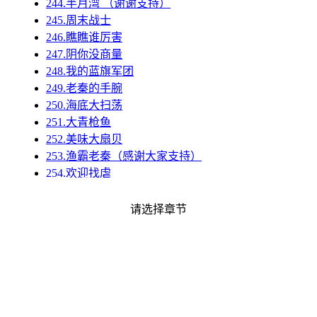
244.半月湾 （谢谢支持）
245.周末战士
246.瞧瞧谁厉害
247.阴你没商量
248.我的蓝旗军团
249.老秦的手腕
250.海底大扫荡
251.大青枪鱼
252.美味大扇贝
253.渔霸老秦（感谢大家支持）
254.欢迎找虐
255.都带走
257.西班牙的妥协
请选择章节
257.海神军团，抵达
258.金币碗里来
259.老秦堕落了
260.熊大要减肥
261.渔港沸腾了
262.秦大财主