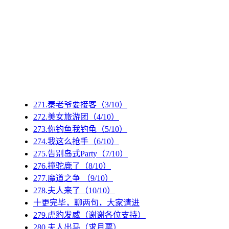
263.要回家了
264.渔场很热闹（明日爆更，预告）
265.大萝莉（呼吁订阅，爆更预告）
266.先来顿大餐
267.伟大射手
第一架飞机
269.海上市场（爆更开始，求一下订阅）
270.意外之喜（2/10）
271.秦老爷要接客（3/10）
272.美女旅游团（4/10）
273.你钓鱼我钓龟（5/10）
274.我这么抢手（6/10）
275.告别岛式Party（7/10）
276.撞驼鹿了（8/10）
277.魔道之争 （9/10）
278.夫人来了（10/10）
十更完毕，聊两句，大家请进
279.虎豹发威（谢谢各位支持）
280.夫人出马（求月票）