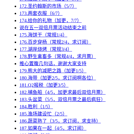
172.圣约翰斯的市场（5/7）
173.两套衣服（6/7）
174.给你的礼物（加更，7/7）
说在五一双倍月票活动结束之前
175.海饼干（常规1/4）
176.百步穿杨（常规2/4，求订阅）
177.湖岸烧烤（常规3/4）
178.野生禽畜多（常规4/4，求月票）
推心置腹几句话，谢谢大家支持
179.熊大的减肥之路（加更1/5）
180.海带（加更2/5，求订阅啊各位）
181.Q2报税（加更3/5）
182.捕鱼船（4/5，加更求最后双倍月票）
183.头盆菜（5/5，双倍月票之最后疯狂）
184.胜利（1/5）
185.渔场建设忙（2/5）
186.蔬菜熟了（3/5，求订阅，求支持）
187.如果在一起（4/5，求订阅）