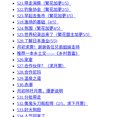
521.带走海豚（繁花加更1/5）
522.钓鱼协会（繁花加更2/5）
523.早起去鱼市（繁花加更3/5）
519.渔场的基础（4/5）
524.氛围（繁花加更4/5）
525.世界纪录出来了（繁花盟主加更5/5）
520.了解日本渔业(5/5)
月初求票！谢谢各位兄弟姐妹支持
推荐一本乡土文——《乡村首富》
526.家宴
527.合作伙伴？（求月票）
528.合作尼玛
529.温泉之道
530.赤潮
月初呼吁月票，爆更说明
531.分批带走
532.像鬼头刀般彪悍（2/5，求下月票）
533.好大狗胆
534.人气回来了