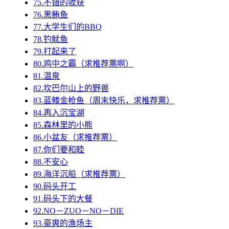
75.不错的收获
76.黑鲔鱼
77.大学生们的BBQ
78.钓鱿鱼
79.打起来了
80.鸡中之霸（求推荐票啊）
81.温泉
82.坎巴尔山上的野兽
83.蓝鳍金枪鱼（周末快乐，求推荐票）
84.再入沉宝湖
85.森林里的小熊
86.小盆友（求推荐票）
87.你们要和睦
88.不安心
89.海洋沉船（求推荐票）
90.码头开工
91.码头下的大餐
92.NO－ZUO－NO－DIE
93.豪爽的渔场主