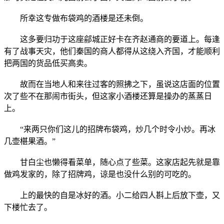
所幸这专做布袋鸡的酒楼是还未倒。
这多要归功于这座鄃城正好卡在齐赵通商的要道上。每逢
有了战事天灾，他们秦国的商人都得从这绕入齐国，才能顺利
把两国的货品低买高卖。
故而在当地人和来往过客的照拂之下，虽说这店面的位置
次了些不在那闹市街头，但这家小酒楼还算是操办的蒸蒸日
上。
“来两只你们这儿的招牌布袋鸡，炒几个时令小炒。再冰
几壶椹果酒。”
甘白尘也懒得看菜单，随心点了些菜。这家店起先就是靠
做鸡发家的，除了招牌鸡，谅是也没什么别的可吃的。
上的最快的自是冰好的酒。小二给四人斟上后放下壶，又
下楼忙去了。