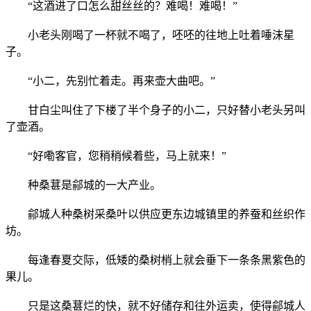
“这酒进了口怎么甜丝丝的？难喝！难喝！”
小老头刚喝了一杯就不喝了，呸呸的往地上吐着唾沫星
子。
“小二，先别忙着走。再来壶大曲吧。”
甘白尘叫住了下楼了半个身子的小二，只好替小老头另叫
了壶酒。
“好嘞客官，您稍稍候着些，马上就来！”
种桑葚是鄃城的一大产业。
鄃城人种桑树采桑叶以供应更东边城镇里的养蚕和丝织作
坊。
每逢春夏交际，低矮的桑树梢上就会垂下一条条黑紫色的
果儿。
只是这桑葚烂的快，就不好储存和往外运卖，使得鄃城人