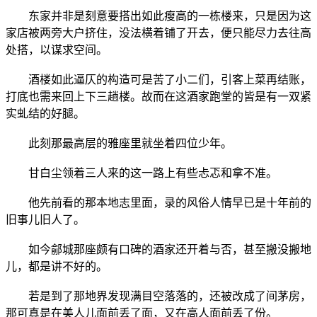
东家并非是刻意要搭出如此瘦高的一栋楼来，只是因为这
家店被两旁大户挤住，没法横着铺了开去，便只能尽力去往高
处搭，以谋求空间。
酒楼如此逼仄的构造可是苦了小二们，引客上菜再结账，
打底也需来回上下三趟楼。故而在这酒家跑堂的皆是有一双紧
实虬结的好腿。
此刻那最高层的雅座里就坐着四位少年。
甘白尘领着三人来的这一路上有些忐忑和拿不准。
他先前看的那本地志里面，录的风俗人情早已是十年前的
旧事儿旧人了。
如今鄃城那座颇有口碑的酒家还开着与否，甚至搬没搬地
儿，都是讲不好的。
若是到了那地界发现满目空落落的，还被改成了间茅房，
那可真是在美人儿面前丢了面，又在高人面前丢了份。