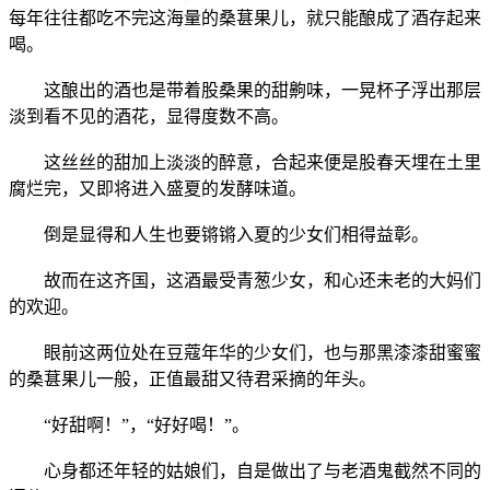
每年往往都吃不完这海量的桑葚果儿，就只能酿成了酒存起来
喝。
这酿出的酒也是带着股桑果的甜齁味，一晃杯子浮出那层
淡到看不见的酒花，显得度数不高。
这丝丝的甜加上淡淡的醉意，合起来便是股春天埋在土里
腐烂完，又即将进入盛夏的发酵味道。
倒是显得和人生也要锵锵入夏的少女们相得益彰。
故而在这齐国，这酒最受青葱少女，和心还未老的大妈们
的欢迎。
眼前这两位处在豆蔻年华的少女们，也与那黑漆漆甜蜜蜜
的桑葚果儿一般，正值最甜又待君采摘的年头。
“好甜啊！”，“好好喝！”。
心身都还年轻的姑娘们，自是做出了与老酒鬼截然不同的