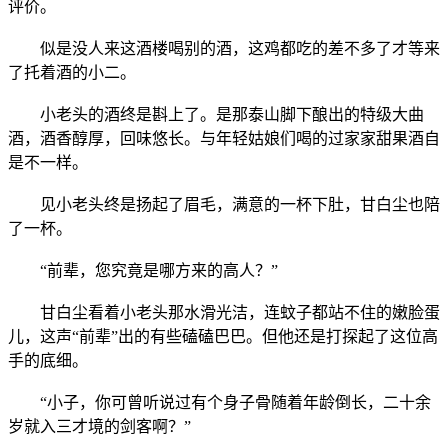
评价。
似是没人来这酒楼喝别的酒，这鸡都吃的差不多了才等来
了托着酒的小二。
小老头的酒终是斟上了。是那泰山脚下酿出的特级大曲
酒，酒香醇厚，回味悠长。与年轻姑娘们喝的过家家甜果酒自
是不一样。
见小老头终是扬起了眉毛，满意的一杯下肚，甘白尘也陪
了一杯。
“前辈，您究竟是哪方来的高人？”
甘白尘看着小老头那水滑光洁，连蚊子都站不住的嫩脸蛋
儿，这声“前辈”出的有些磕磕巴巴。但他还是打探起了这位高
手的底细。
“小子，你可曾听说过有个身子骨随着年龄倒长，二十余
岁就入三才境的剑客啊？”