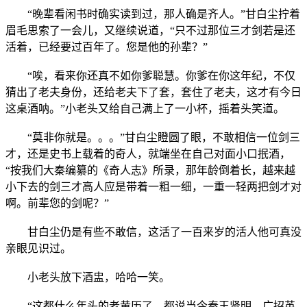
“晚辈看闲书时确实读到过，那人确是齐人。”甘白尘拧着
眉毛思索了一会儿，又继续说道，“只不过那位三才剑若是还
活着，已经要过百年了。您是他的孙辈？”
“唉，看来你还真不如你爹聪慧。你爹在你这年纪，不仅
猜出了老夫身份，还给老夫下了套，套住了老夫，这才有今日
这桌酒呐。”小老头又给自己满上了一小杯，摇着头笑道。
“莫非你就是。。。”甘白尘瞪圆了眼，不敢相信一位剑三
才，还是史书上载着的奇人，就端坐在自己对面小口抿酒，
“按我们大秦编纂的《奇人志》所录，那年龄倒着长，越来越
小下去的剑三才高人应是带着一粗一细，一重一轻两把剑才对
啊。前辈您的剑呢？”
甘白尘仍是有些不敢信，这活了一百来岁的活人他可真没
亲眼见识过。
小老头放下酒盅，哈哈一笑。
“这都什么年头的老黄历了。都说当今秦王贤明，广招英