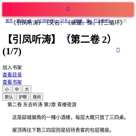
首页
>
精品小说
>
《引凤听涛》（又名：《装逼，操，打三循环》
>
【引凤听涛】（第二卷 2）
《引凤听涛》（又名：《装逼，操，打三循环》
【引凤听涛】（第二卷 2）
(1/7)
加入书架
查看目录
查看书架
小
中
大
默认
护眼
夜间
第二卷 东去听涛 第2章 青楼夜游
这是鄃城偏角的一幢小酒楼，每层大概只放了三四桌。
屋顶再往下数三四层则是招待贵客的包层雅座。