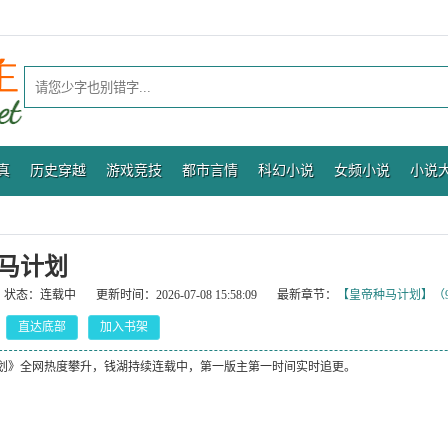
真
历史穿越
游戏竞技
都市言情
科幻小说
女频小说
小说
马计划
状态：
连载中
更新时间：
2026-07-08 15:58:09
最新章节：
【皇帝种马计划】（9
直达底部
加入书架
划》全网热度攀升，钱湖持续连载中，第一版主第一时间实时追更。