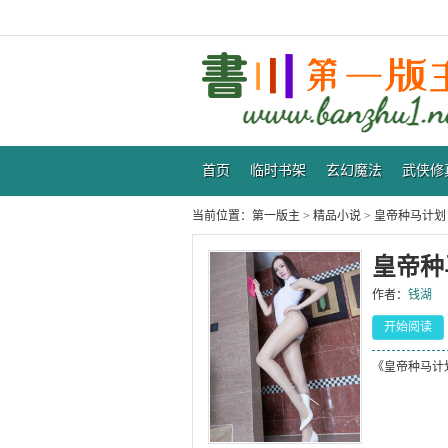
首页
临时书架
玄幻魔法
武侠修
当前位置：
第一版主
>
精品小说
>
皇帝种马计划
皇帝种
作者：
钱湖
开始阅读
《皇帝种马计