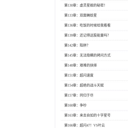
第130章：虚灵星舰的秘密！
第133章：双面蝇蚊星
第136章：吃饭的时候给我看看
第139章：还记得这股能量吗？
第142章：陷阱？
第145章：无法隐瞒的拷问方式
第148章：艰难的抉择
第151章：超闪速度
第154章：超绝的战斗天赋
第157章：同归于尽
第160章：争吵
第163章：来去自如的十字星号
第166章：超闪47！VS叶云