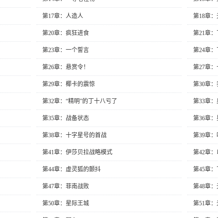
第17章：人造人
第18章
第20章：疯狂进食
第21章
第23章：一个誓言
第24章
第26章：悬赏令！
第27章
第29章：椰卡的震惊
第30章
第32章：“精明”的丁十八亏了
第33章
第35章：战备状态
第36章
第38章：十字星号的首战
第39章
第41章：伊莎贝拉战略模式
第42章
第44章：虚灵狐的颤抖
第45章
第47章：菲南战败
第48章
第50章：星际王城
第51章