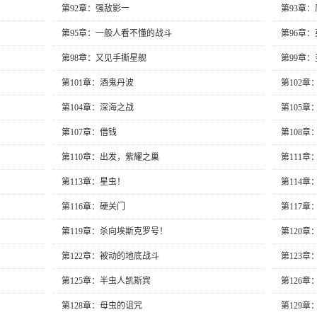
第92章：强敌影一
第93章
第95章：一般人看不懂的战斗
第96章
第98章：又见手撕星舰
第99章
第101章：酒鬼丹波
第102章
第104章：深海之战
第105
第107章：借钱
第108
第110章：出发，紫耀之巢
第111
第113章：星虫！
第114
第116章：硬关门
第117章
第119章：杀向埃斯克罗号！
第120章
第122章：被动的地底战斗
第123
第125章：半虫人凯斯宾
第126
第128章：母虫的诅咒
第129