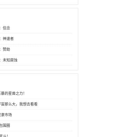
）
章：信念
章：神速者
章：赞助
章：未知腐蚀
狂暴的星兽之力！
宇宙那么大，我想去看看
奴隶市场
：包围圈
：死斗！