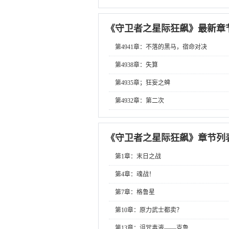
《
守卫者之星际狂飙
》最新章
第4941章：不落的黑马，宿命对决
第4938章：失算
第4935章；狂妄之蜱
第4932章：第二次
《
守卫者之星际狂飙
》章节列
第1章：末日之战
第4章：魂战！
第7章：格鲁星
第10章：原力武士都卖？
第13章：诅咒毒液——克鲁