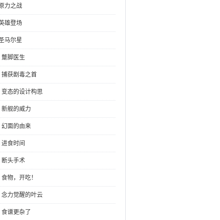
：原力之战
：英雄登场
：圣马尔星
：蹩脚医生
章：捕获剧毒之首
章：变态的设计构思
章：新舰的威力
章：幻面的由来
：进食时间
：断头手术
章：食物，开吃！
章：念力觉醒的叶云
章：食谱更杂了