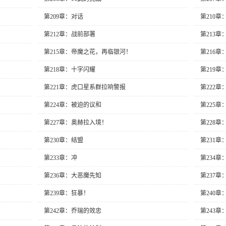
第209章：对话
第210
第212章：战前部署
第213章
第215章：帝魔之花，再临银河！
第216章
第218章：十字闪耀
第219
第221章：虎口星系群拉响警报
第222章
第224章：被迫的议和
第225章
第227章：奥赫拉入境！
第228章
第230章：结盟
第231章
第233章：冲
第234章
第236章：大恶魔先知
第237
第239章：狂暴！
第240
第242章：乔瑞的效忠
第243章