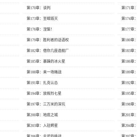
第170章：谈判
第171章
第173章：至暗毁灭
第174
第176章：涅槃！
第177
第179章：胜利者的话语权
第180章
第182章：借你几座造舰厂
第183
第185章：暴躁的冰火星
第186章
第188章：来一场赌战
第189
第191章：扎克认怂
第192
第194章：放假烈七星
第195章
第197章：三万米的深坑
第198章
第200章：地底之城
第201章
第203章：入驻鳄星
第204
第206章：炎武的挑战
第207