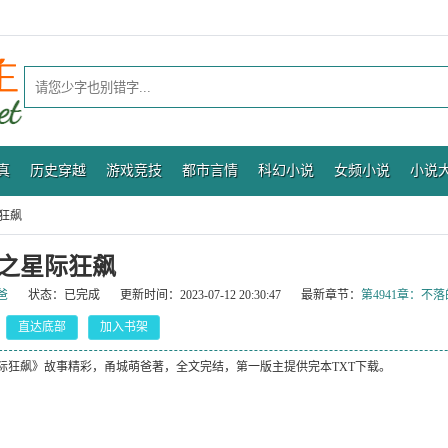
真
历史穿越
游戏竞技
都市言情
科幻小说
女频小说
小说
狂飙
之星际狂飙
爸
状态：
已完成
更新时间：
2023-07-12 20:30:47
最新章节：
第4941章：不
直达底部
加入书架
际狂飙》故事精彩，甬城萌爸著，全文完结，第一版主提供完本TXT下载。