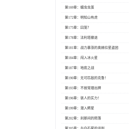
第169章：蠕虫虫茧
第172章：明知山有虎
第175章：囚笼？
第178章：法利塔撤退
第181章：战力暴涨的奥赫拉星盗团
第184章：闯入冰火星
第187章：地底之战
第190章：无可匹敌的克鲁！
第193章：不按常理出牌
第196章：骇人的实力！
第199章：潜入鳄星
第202章：刹那间的陨落
第205章：与白石星的谈判