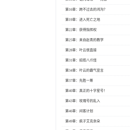
第16章：跨不过去的鸿沟？
第19章：进入死亡之地
第22章：获得指挥权
第25章：来自赵青的教学
第28章：叶云很直接
第31章：招揽八爪怪
第34章：叶云的霸气宣言
第37章：先胜一筹
第40章：真正的十字星号！
第43章：玫瑰号的乱入
第46章：间客计划
第49章：疯子艾克奈朵