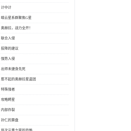
：计中计
章：暗云星系群聚焦G星
章：奥赫拉，战力全开！
：联合入侵
章：投降的建议
：强势入侵
章：出师未捷身先死
章：惹不起的奥赫拉星盗团
：特殊强者
：攻略鳄星
：内部炸裂
章：孙仁的算盘
章：异次元重力室的恐怖