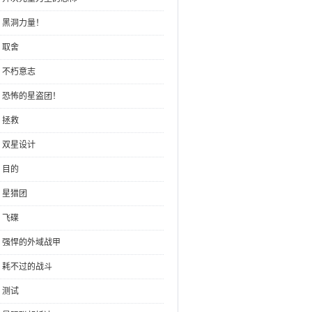
章：黑洞力量！
：取舍
：不朽意志
章：恐怖的星盗团！
：拯救
：双星设计
：目的
：星猎团
：飞碟
章：强悍的外域战甲
章：耗不过的战斗
：测试