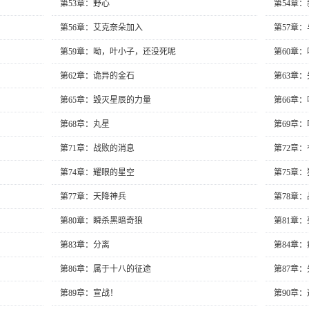
第53章：野心
第54章
第56章：艾克奈朵加入
第57章
第59章：呦，叶小子，还没死呢
第60章
第62章：诡异的金石
第63章
第65章：毁灭星辰的力量
第66章
第68章：丸星
第69章
第71章：战败的消息
第72章
第74章：耀眼的星空
第75章
第77章：天降神兵
第78章
第80章：瞬杀黑暗奇狼
第81章
第83章：分离
第84章
第86章：属于十八的征途
第87章
第89章：宣战！
第90章