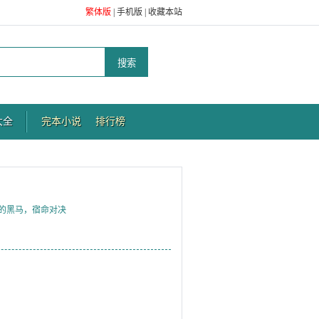
繁体版
|
手机版
|
收藏本站
大全
完本小说
排行榜
落的黑马，宿命对决