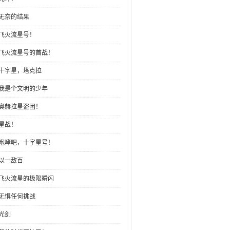
：无奈的结果
：飞火流星号！
：飞火流星号的首战！
：十字星，塔克拉
：我是个文明的少年
：奥赫拉星盗团！
：星战！
：咆哮吧，十字星号！
：以一敌百
：飞火流星的极限瞬闪
：无惧任何挑战
：光剑