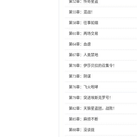
第52章：传奇星盗
第55章：混战！
第58章：往事如烟
第61章：两场交易
第64章：血虐
第67章：人类禁地
第70章：伊莎贝拉的召集令！
第73章：阴谋
第76章：飞火咆哮
第79章：突进埃斯克罗号！
第82章：天狼星盗团，战败！
第85章：麻烦不断
第88章：没谈拢