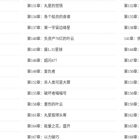
第131章：丸星的觉悟
第132章
第134章：各个船员的食谱
第135
第137章：第一宇宙边缘星
第138
第140章：负资产70亿的叶云
141章
第143章：废L-31星球
第144
第146章：超闪47！
第147
第149章：复仇者
第150章
第152章：杀人类可是大罪
第153章
第155章：破坏者喵喵号
第156章
第158章：重伤的叶云
第159
第161章：丸星拔得头筹
第162
第164章：能量之花，盛开
第165
第167章：以力破巧
第168