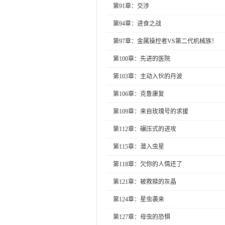
第91章：交涉
第94章：进食之战
第97章：金属操控者VS第二代机械族！
第100章：先进的医院
第103章：主动入伙的丹波
第106章：克鲁康复
第109章：来自玫瑰号的求援
第112章：碾压式的进攻
第115章：潜入虫星
第118章：欠你的人情还了
第121章：被救赎的灰晶
第124章：星虫袭来
第127章：母虫的恐惧