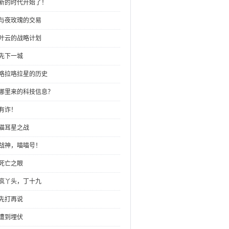
：新的时代开始了！
：与夜玫瑰的交易
：叶云的战略计划
：先下一城
：咯拉咯拉星的历史
：哪里来的科技信息？
：有诈！
：猫耳星之战
：战神，喵喵号！
：死亡之眼
：疯丫头，丁十九
：先打再说
：遭到埋伏