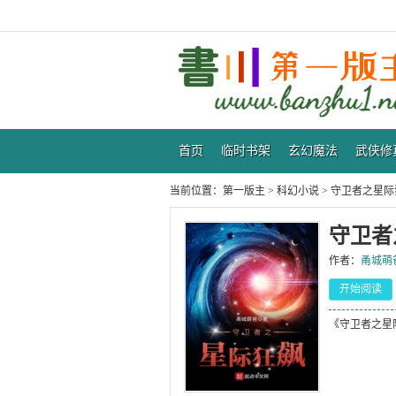
首页
临时书架
玄幻魔法
武侠修
当前位置：
第一版主
>
科幻小说
>
守卫者之星际
守卫者
作者：
甬城萌
开始阅读
《守卫者之星