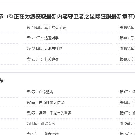
节
（
正在为您获取最新内容守卫者之星际狂飙最新章节
第4940章：真正的灭宇级
第4939
第4937章：适逢对手
第4936
第4934章：大地与植物
第4933
第4931章：机关算尽
第4930
表
第2章：亡命追击
第3章：
第5章：差点吓出大结局
第6章：
第8章：远隔一千光年的重逢
第9章：
第11章：诅咒毒液
第12章
第14章：一尊老怪物
第15章