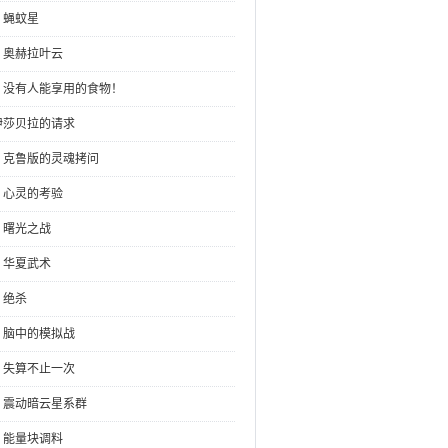
：蝇蚊星
章：奥赫拉叶云
章：没有人能享用的食物！
：伊莎贝拉的请求
章：克鲁版的灵魂拷问
章：心灵的考验
：曙光之战
：华夏武术
：绝杀
章：脑中的模拟战
章：失算不止一次
章：震动暗云星系群
章：能量块调料